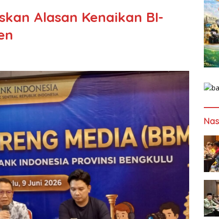
askan Alasan Kenaikan BI-
en
Nas