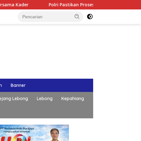
olri Pastikan Proses Pemeriksaan Personel di Aceh Dilaksanaka
n
Banner
ejang Lebong
Lebong
Kepahiang