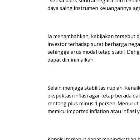
‎“Ketika bank sentral negara lain mena
daya saing instrumen keuangannya agar 
‎Ia menambahkan, kebijakan tersebu
investor terhadap surat berharga nega
sehingga arus modal tetap stabil. Deng
dapat diminimalkan.
‎Selain menjaga stabilitas rupiah, ken
ekspektasi inflasi agar tetap berada d
rentang plus minus 1 persen. Menurut 
memicu imported inflation atau inflasi
‎Kondisi tersebut dapat meningkatkan 