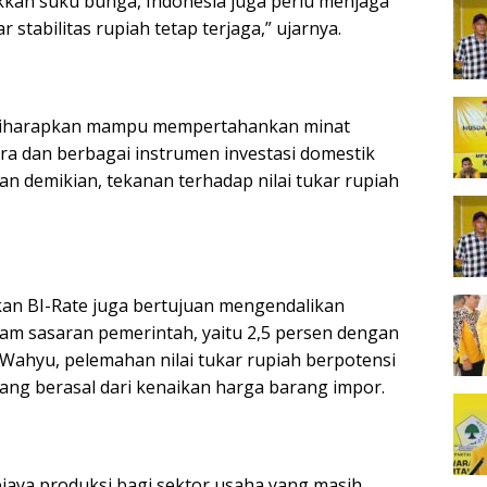
ikkan suku bunga, Indonesia juga perlu menjaga
stabilitas rupiah tetap terjaga,” ujarnya.
t diharapkan mampu mempertahankan minat
ra dan berbagai instrumen investasi domestik
an demikian, tekanan terhadap nilai tukar rupiah
aikan BI-Rate juga bertujuan mengendalikan
alam sasaran pemerintah, yaitu 2,5 persen dengan
Wahyu, pelemahan nilai tukar rupiah berpotensi
 yang berasal dari kenaikan harga barang impor.
biaya produksi bagi sektor usaha yang masih