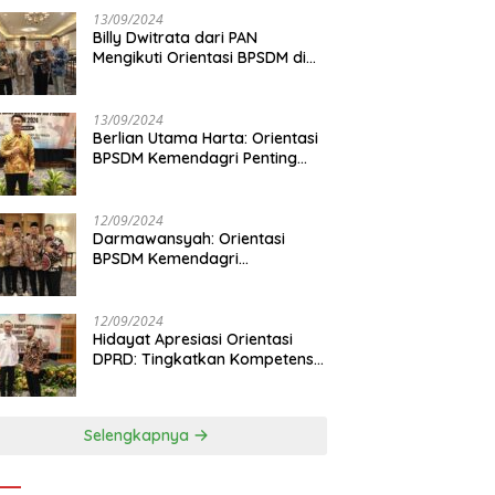
13/09/2024
Billy Dwitrata dari PAN
Mengikuti Orientasi BPSDM di
Jakarta
13/09/2024
Berlian Utama Harta: Orientasi
BPSDM Kemendagri Penting
Tingkatkan Kapasitas Anggota
DPRD
12/09/2024
Darmawansyah: Orientasi
BPSDM Kemendagri
Tingkatkan Pemahaman
Anggota DPRD
12/09/2024
Hidayat Apresiasi Orientasi
DPRD: Tingkatkan Kompetensi
dan Integritas Anggota Dewan
Selengkapnya