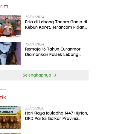
rim
19/01/2024
Pria di Lebong Tanam Ganja di
Kebun Karet, Terancam Pidana
12 Tahun
19/01/2024
Remaja 16 Tahun Curanmor
Diamankan Polsek Lebong
Utara
Selengkapnya
tik
25/05/2026
Hari Raya Iduladha 1447 Hijriah,
DPD Partai Golkar Provinsi
Bengkulu Kurban 5 Sapi dan 1
Kambing