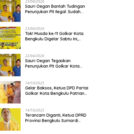
23/04/2026
Sauri Oegan Bantah Tudingan
Penunjukan Plt Ilegal: Sudah
Direstui DPP, Baca Aturan dan
Jangan Asbun!
23/04/2026
‎Tok! Musda ke-11 Golkar Kota
Bengkulu Digelar Sabtu Ini,
Sauri Oegan: Jadwal Sudah
Disetujui
22/04/2026
Sauri Oegan Tegaskan
Penunjukan Plt Golkar Kota
Bengkulu Sesuai Prosedur: “Ini
Rumah Kami Sendiri”
14/10/2025
‎Gelar Baksos, Ketua DPD Partai
Golkar Kota Bengkulu Patriana
Sosialinda: Aksi Nyata Berikan
Manfaat bagi Masyarakat
14/10/2025
Terancam Diganti, Ketua DPRD
Provinsi Bengkulu Sumardi
Bakal Ajukan Sanggahan ke
DPP Golkar