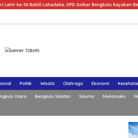
ahadalia, DPD Golkar Bengkulu Rayakan Bersama Kader
P
ional
Politik
Wisata
Olahraga
Ekonomi
Kesehata
ngkulu Utara
Bengkulu Selatan
Seluma
Mukomuko
R