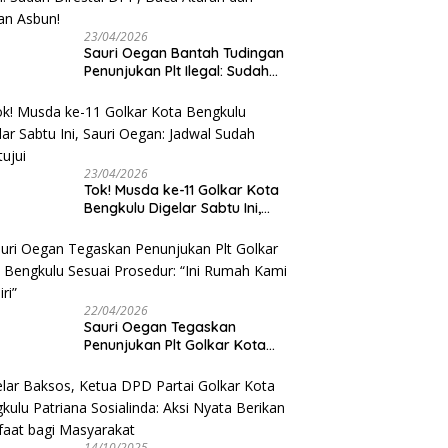
23/04/2026
Sauri Oegan Bantah Tudingan
Penunjukan Plt Ilegal: Sudah
Direstui DPP, Baca Aturan dan
Jangan Asbun!
23/04/2026
‎Tok! Musda ke-11 Golkar Kota
Bengkulu Digelar Sabtu Ini,
Sauri Oegan: Jadwal Sudah
Disetujui
22/04/2026
Sauri Oegan Tegaskan
Penunjukan Plt Golkar Kota
Bengkulu Sesuai Prosedur: “Ini
Rumah Kami Sendiri”
14/10/2025