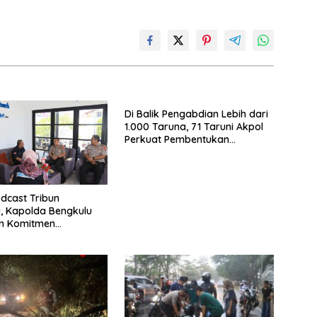
Di Balik Pengabdian Lebih dari
1.000 Taruna, 71 Taruni Akpol
Perkuat Pembentukan
Karakter Siswa Sekolah Rakyat
dcast Tribun
, Kapolda Bengkulu
n Komitmen
an Polri yang
nal dan Humanis