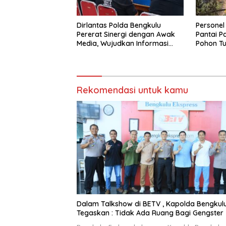
Dirlantas Polda Bengkulu
Personel 
Pererat Sinergi dengan Awak
Pantai P
Media, Wujudkan Informasi
Pohon T
yang Edukatif dan Berkualitas
Hotel Gr
Rekomendasi untuk kamu
Dalam Talkshow di BETV , Kapolda Bengkul
Tegaskan : Tidak Ada Ruang Bagi Gengster