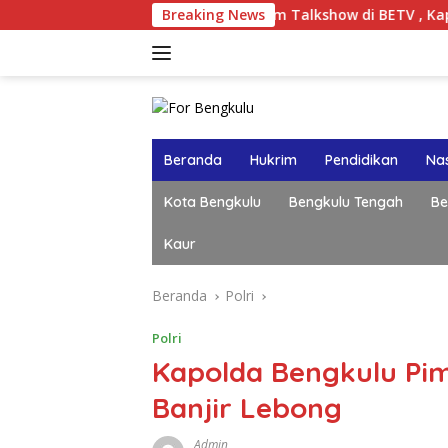
Langsung
Dalam Talkshow di BETV , Kapolda Bengkulu Te
Breaking News
ke
konten
Beranda
Hukrim
Pendidikan
Nas
Kota Bengkulu
Bengkulu Tengah
Be
Kaur
Beranda
Polri
Polri
‎Kapolda Bengkulu Pi
Banjir Lebong
Admin