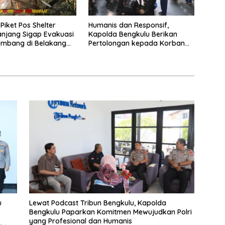
Piket Pos Shelter
Humanis dan Responsif,
anjang Sigap Evakuasi
Kapolda Bengkulu Berikan
umbang di Belakang
Pertolongan kepada Korban
age
Laka di Pantai Panjang
u
Lewat Podcast Tribun Bengkulu, Kapolda
Bengkulu Paparkan Komitmen Mewujudkan Polri
yang Profesional dan Humanis