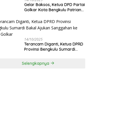
‎Gelar Baksos, Ketua DPD Partai
Golkar Kota Bengkulu Patriana
Sosialinda: Aksi Nyata Berikan
Manfaat bagi Masyarakat
14/10/2025
Terancam Diganti, Ketua DPRD
Provinsi Bengkulu Sumardi
Bakal Ajukan Sanggahan ke
DPP Golkar
Selengkapnya