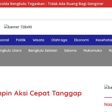
gaskan : Tidak Ada Ruang Bagi Gengster
Lewat Podcas
ional
Politik
Wisata
Olahraga
Ekonomi
Kesehata
ngkulu Utara
Bengkulu Selatan
Seluma
Mukomuko
R
mpin Aksi Cepat Tanggap
Nas