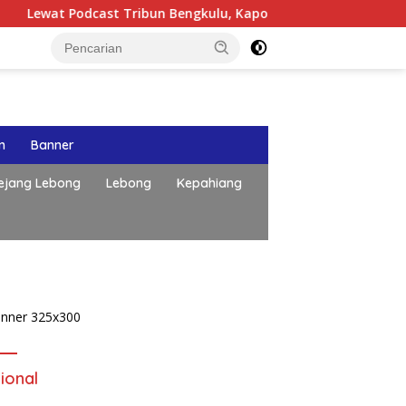
t Tribun Bengkulu, Kapolda Bengkulu Paparkan Komitmen Mewu
n
Banner
ejang Lebong
Lebong
Kepahiang
ional