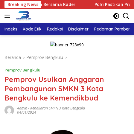
Langsung
 Rayakan Bersama Kader
Breaking News
Polri Pastikan Proses Pemeriks
ke
konten
Indeks
Kode Etik
Redaksi
Disclaimer
Pedoman Pemberita
Beranda
Pemprov Bengkulu
Pemprov Bengkulu
Pemprov Usulkan Anggaran
Pembangunan SMKN 3 Kota
Bengkulu ke Kemendikbud
Admin
-
Kebakaran SMKN 3 Kota Bengkulu
04/01/2024