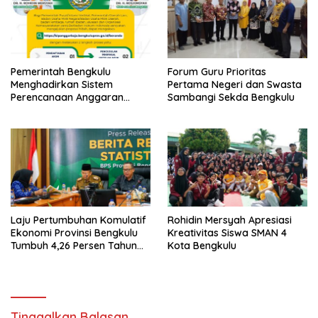
Pemerintah Bengkulu
Forum Guru Prioritas
Menghadirkan Sistem
Pertama Negeri dan Swasta
Perencanaan Anggaran
Sambangi Sekda Bengkulu
Hibah Terintegrasi
Laju Pertumbuhan Komulatif
Rohidin Mersyah Apresiasi
Ekonomi Provinsi Bengkulu
Kreativitas Siswa SMAN 4
Tumbuh 4,26 Persen Tahun
Kota Bengkulu
2023
Tinggalkan Balasan