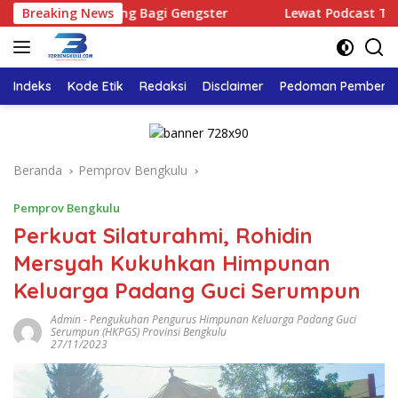
Langsung
 Ruang Bagi Gengster
Breaking News
Lewat Podcast Tribun Bengkulu,
ke
konten
Indeks
Kode Etik
Redaksi
Disclaimer
Pedoman Pemberita
Beranda
Pemprov Bengkulu
Pemprov Bengkulu
Perkuat Silaturahmi, Rohidin
Mersyah Kukuhkan Himpunan
Keluarga Padang Guci Serumpun
Admin
-
Pengukuhan Pengurus Himpunan Keluarga Padang Guci
Serumpun (HKPGS) Provinsi Bengkulu
27/11/2023