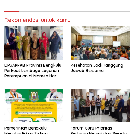
Rekomendasi untuk kamu
DP3APPKB Provinsi Bengkulu
Kesehatan Jadi Tanggung
Perkuat Lembaga Layanan
Jawab Bersama
Perempuan di Momen Hari
Kartini ke-147
Pemerintah Bengkulu
Forum Guru Prioritas
Menghadirkan Sistem
Pertama Negeri dan Swasta