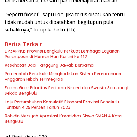
terus bersama, bersatu padu memajukan daerah.
“Seperti filosofi “sapu lidi”, jika terus disatukan tentu
tidak mudah untuk dipatahkan, begitupun pula
sebaliknya,” tutup Rohidin. (Fb)
Berita Terkait
DP3APPKB Provinsi Bengkulu Perkuat Lembaga Layanan
Perempuan di Momen Hari Kartini ke-147
Kesehatan Jadi Tanggung Jawab Bersama
Pemerintah Bengkulu Menghadirkan Sistem Perencanaan
Anggaran Hibah Terintegrasi
Forum Guru Prioritas Pertama Negeri dan Swasta Sambangi
Sekda Bengkulu
Laju Pertumbuhan Komulatif Ekonomi Provinsi Bengkulu
Tumbuh 4,26 Persen Tahun 2023
Rohidin Mersyah Apresiasi Kreativitas Siswa SMAN 4 Kota
Bengkulu
Post Views:
220