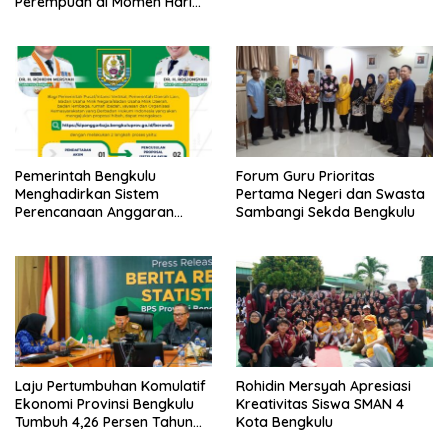
Perempuan di Momen Hari
Kartini ke-147
Pemerintah Bengkulu
Forum Guru Prioritas
Menghadirkan Sistem
Pertama Negeri dan Swasta
Perencanaan Anggaran
Sambangi Sekda Bengkulu
Hibah Terintegrasi
Laju Pertumbuhan Komulatif
Rohidin Mersyah Apresiasi
Ekonomi Provinsi Bengkulu
Kreativitas Siswa SMAN 4
Tumbuh 4,26 Persen Tahun
Kota Bengkulu
2023