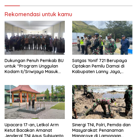
Rekomendasi untuk kamu
Dukungan Penuh Pemkab BU
Satgas Yonif 721 Berupaya
untuk “Program Unggulan
Ciptakan Pemilu Damai di
Kodam II/Sriwijaya Masuk
Kabupaten Lanny Jaya,
Kampus”
Tanah Papua
Upacara 17-an, Letkol Arm
Sinergi TNI, Polri, Pemda dan
Ketut Bacakan Amanat
Masyarakat: Penanaman
Jenderal TNI Agus Subiyanto
Mangrove di Lamongan