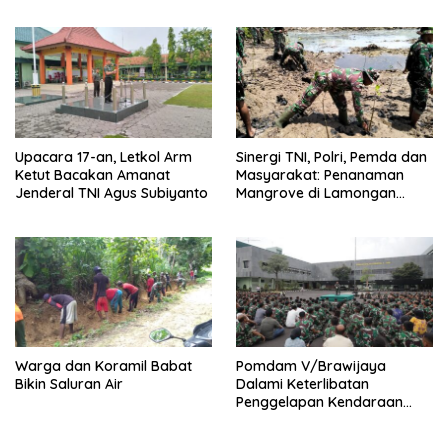
Kampus”
Tanah Papua
Upacara 17-an, Letkol Arm
Sinergi TNI, Polri, Pemda dan
Ketut Bacakan Amanat
Masyarakat: Penanaman
Jenderal TNI Agus Subiyanto
Mangrove di Lamongan
untuk Kelestarian Alam
Warga dan Koramil Babat
Pomdam V/Brawijaya
Bikin Saluran Air
Dalami Keterlibatan
Penggelapan Kendaraan
Bermotor Oknum Prajurit
TNI-AD