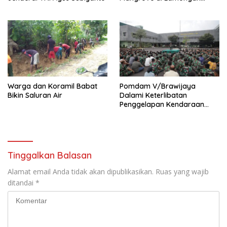
untuk Kelestarian Alam
Warga dan Koramil Babat
Pomdam V/Brawijaya
Bikin Saluran Air
Dalami Keterlibatan
Penggelapan Kendaraan
Bermotor Oknum Prajurit
TNI-AD
Tinggalkan Balasan
Alamat email Anda tidak akan dipublikasikan.
Ruas yang wajib
ditandai
*