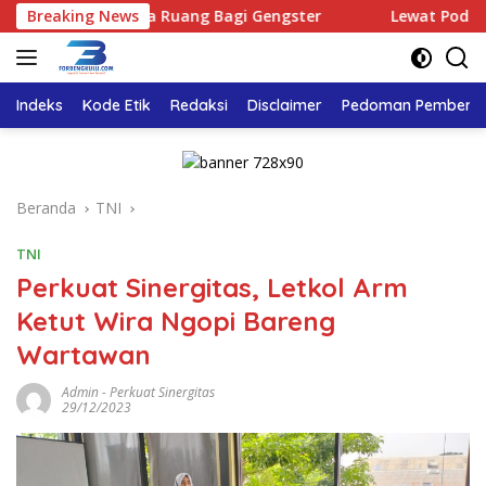
Langsung
Tidak Ada Ruang Bagi Gengster
Breaking News
Lewat Podcast Tribun 
ke
konten
Indeks
Kode Etik
Redaksi
Disclaimer
Pedoman Pemberita
Beranda
TNI
TNI
Perkuat Sinergitas, Letkol Arm
Ketut Wira Ngopi Bareng
Wartawan
Admin
-
Perkuat Sinergitas
29/12/2023