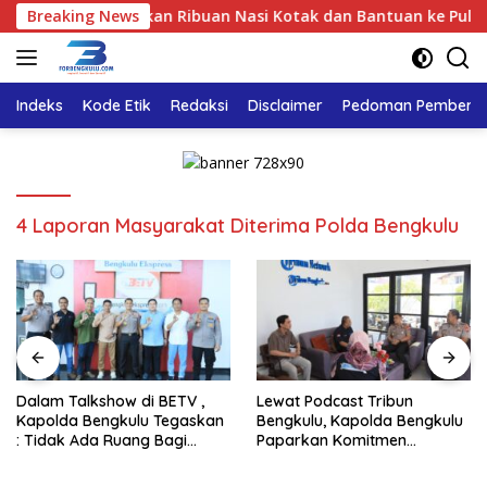
Langsung
 Bengkulu Bagikan Ribuan Nasi Kotak dan Bantuan ke Puluhan P
Breaking News
ke
konten
Indeks
Kode Etik
Redaksi
Disclaimer
Pedoman Pemberita
4 Laporan Masyarakat Diterima Polda Bengkulu
Dalam Talkshow di BETV ,
Lewat Podcast Tribun
Kapolda Bengkulu Tegaskan
Bengkulu, Kapolda Bengkulu
: Tidak Ada Ruang Bagi
Paparkan Komitmen
Gengster
Mewujudkan Polri yang
Profesional dan Humanis