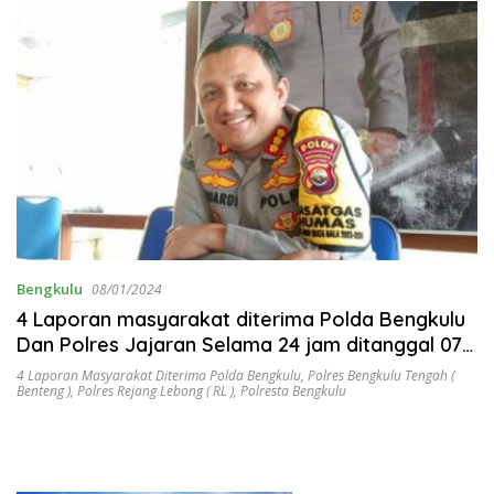
Bengkulu
08/01/2024
4 Laporan masyarakat diterima Polda Bengkulu
Dan Polres Jajaran Selama 24 jam ditanggal 07
Januari 2024
4 Laporan Masyarakat Diterima Polda Bengkulu
,
Polres Bengkulu Tengah (
Benteng )
,
Polres Rejang Lebong ( RL )
,
Polresta Bengkulu