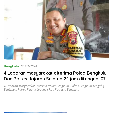
Bengkulu
08/01/2024
4 Laporan masyarakat diterima Polda Bengkulu
Dan Polres Jajaran Selama 24 jam ditanggal 07
Januari 2024
4 Laporan Masyarakat Diterima Polda Bengkulu
,
Polres Bengkulu Tengah (
Benteng )
,
Polres Rejang Lebong ( RL )
,
Polresta Bengkulu