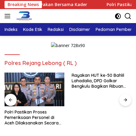
Langsung
kar Bengkulu Rayakan Bersama Kader
Breaking News
Polri Pastikan Pro
ke
konten
Indeks
Kode Etik
Redaksi
Disclaimer
Pedoman Pemberita
Polres Rejang Lebong ( RL )
Rayakan HUT ke-50 Bahlil
Lahadalia, DPD Golkar
Bengkulu Bagikan Ribuan
Nasi Kotak dan Bantuan ke
Puluhan Panti Asuhan
Polri Pastikan Proses
Pemeriksaan Personel di
Aceh Dilaksanakan Secara
Profesional dan Transparan