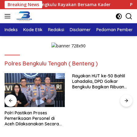
Langsung
a, DPD Golkar Bengkulu Rayakan Bersama Kader
Breaking News
Polri Pa
ke
konten
Indeks
Kode Etik
Redaksi
Disclaimer
Pedoman Pemberita
Polres Bengkulu Tengah ( Benteng )
Rayakan HUT ke-50 Bahlil
Lahadalia, DPD Golkar
Bengkulu Bagikan Ribuan
Nasi Kotak dan Bantuan ke
Puluhan Panti Asuhan
Polri Pastikan Proses
Pemeriksaan Personel di
Aceh Dilaksanakan Secara
Profesional dan Transparan