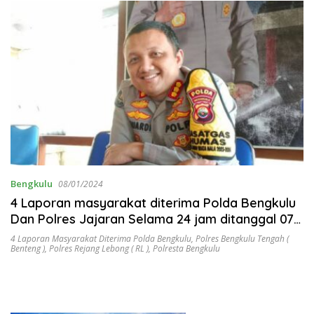
Bengkulu
08/01/2024
4 Laporan masyarakat diterima Polda Bengkulu
Dan Polres Jajaran Selama 24 jam ditanggal 07
Januari 2024
4 Laporan Masyarakat Diterima Polda Bengkulu
,
Polres Bengkulu Tengah (
Benteng )
,
Polres Rejang Lebong ( RL )
,
Polresta Bengkulu