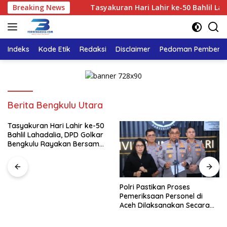
Langsung
etap Aman
Breaking News
Tasyakuran Hari Lahir ke-50 Bahlil Lahadali
ke
konten
Indeks
Kode Etik
Redaksi
Disclaimer
Pedoman Pemberita
Berita Bengkulu Utara
Tasyakuran Hari Lahir ke-50
Bahlil Lahadalia, DPD Golkar
Bengkulu Rayakan Bersama
Kader
Polri Pastikan Proses
Pemeriksaan Personel di
Aceh Dilaksanakan Secara
Profesional dan Transparan