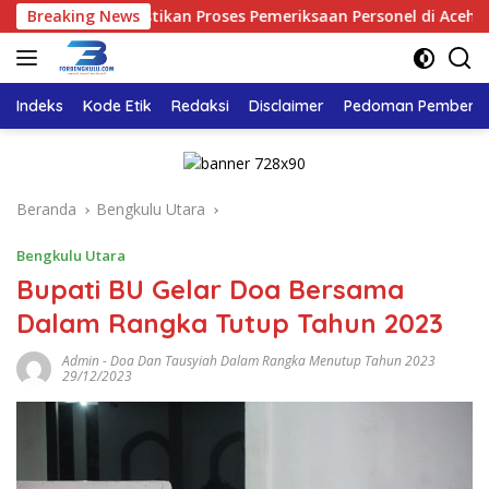
Langsung
Polri Pastikan Proses Pemeriksaan Personel di Aceh Dilaksanak
Breaking News
ke
konten
Indeks
Kode Etik
Redaksi
Disclaimer
Pedoman Pemberita
Beranda
Bengkulu Utara
Bengkulu Utara
Bupati BU Gelar Doa Bersama
Dalam Rangka Tutup Tahun 2023
Admin
-
Doa Dan Tausyiah Dalam Rangka Menutup Tahun 2023
29/12/2023