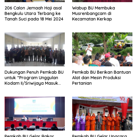
206 Calon Jemaah Haji asal
Wabup BU Membuka
Bengkulu Utara Terbang ke
Musrenbangcam di
Tanah Suci pada 18 Mei 2024
Kecamatan Kerkap
Dukungan Penuh Pemkab BU
Pemkab BU Berikan Bantuan
untuk “Program Unggulan
Alat dan Mesin Produksi
Kodam II/Sriwijaya Masuk
Pertanian
Kampus”
Pemkab BU Gelar Rakor
Pemkab BU Gelar Upacara