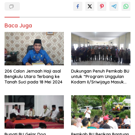
Baca Juga
206 Calon Jemaah Haji asal
Dukungan Penuh Pemkab BU
Bengkulu Utara Terbang ke
untuk “Program Unggulan
Tanah Suci pada 18 Mei 2024
Kodam II/Sriwijaya Masuk
Kampus”
Bupati BU Gelar Doa
Pemkab BU Berikan Bantuan