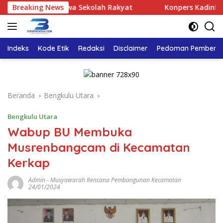
Langsung
kter Siswa Sekolah Rakyat
Breaking News
Konpers Kadinkes di Tengah I
ke
konten
Indeks
Kode Etik
Redaksi
Disclaimer
Pedoman Pemberita
Beranda
Bengkulu Utara
Bengkulu Utara
Wabup BU Membuka
Musrenbangcam di Kecamatan
Kerkap
Admin
-
Musyawarah Rencana Pembangunan Kecamatan
24/01/2024