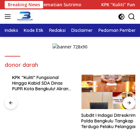
Langsung
an Transparan Kematian Sutrimo
Breaking News
KPK “Kuliti” Fungsiona
ke
konten
Indeks
Kode Etik
Redaksi
Disclaimer
Pedoman Pemberita
donor darah
KPK “Kuliti” Fungsional
Hingga Kabid SDA Dinas
PUPR Kota Bengkulu! Aliran
Uang Rp4 Miliar Jadi Sorotan
Subdit I Indagsi Ditreskrimsus
Polda Bengkulu Tangkap
Terduga Pelaku Pelanggaran
Perlindungan Konsumen