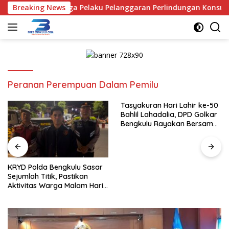
Langsung
lu Tangkap Terduga Pelaku Pelanggaran Perlindungan Konsumen
Breaking News
ke
konten
Peranan Perempuan Dalam Pemilu
Tasyakuran Hari Lahir ke-50
Bahlil Lahadalia, DPD Golkar
Bengkulu Rayakan Bersama
Kader
KRYD Polda Bengkulu Sasar
Sejumlah Titik, Pastikan
Aktivitas Warga Malam Hari
Tetap Aman