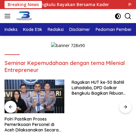
Langsung
a, DPD Golkar Bengkulu Rayakan Bersama Kader
Breaking News
Polri Pa
ke
konten
Indeks
Kode Etik
Redaksi
Disclaimer
Pedoman Pemberita
Seminar Kepemudahaan dengan tema Milenial
Entrepreneur
Rayakan HUT ke-50 Bahlil
Lahadalia, DPD Golkar
Bengkulu Bagikan Ribuan
Nasi Kotak dan Bantuan ke
Puluhan Panti Asuhan
Polri Pastikan Proses
Pemeriksaan Personel di
Aceh Dilaksanakan Secara
Profesional dan Transparan