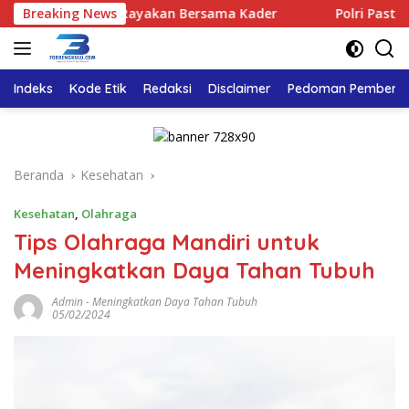
Langsung
ar Bengkulu Rayakan Bersama Kader
Breaking News
Polri Pastikan Pros
ke
konten
Indeks
Kode Etik
Redaksi
Disclaimer
Pedoman Pemberita
Beranda
Kesehatan
Kesehatan
,
Olahraga
Tips Olahraga Mandiri untuk
Meningkatkan Daya Tahan Tubuh
Admin
-
Meningkatkan Daya Tahan Tubuh
05/02/2024