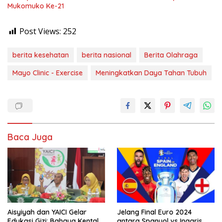
Mukomuko Ke-21
Post Views:
252
berita kesehatan
berita nasional
Berita Olahraga
Mayo Clinic - Exercise
Meningkatkan Daya Tahan Tubuh
Baca Juga
Aisyiyah dan YAICI Gelar
Jelang Final Euro 2024
Edukasi Gizi: Bahaya Kental
antara Spanyol vs Inggris