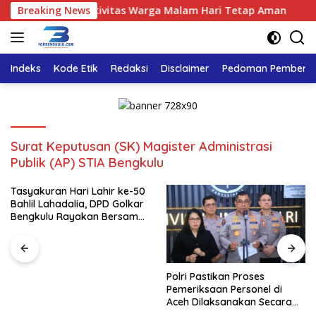
Langsung
ik, Pastikan Aktivitas Warga Malam Hari Tetap Aman
Breaking News
Ta
ke
konten
Indeks
Kode Etik
Redaksi
Disclaimer
Pedoman Pemberita
Surat Keputusan (SK) Magister Administrasi
Publik (AP) STIA Bengkulu
Tasyakuran Hari Lahir ke-50
Bahlil Lahadalia, DPD Golkar
Bengkulu Rayakan Bersama
Kader
Polri Pastikan Proses
Pemeriksaan Personel di
Aceh Dilaksanakan Secara
Profesional dan Transparan