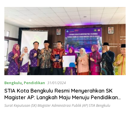
Bengkulu
,
Pendidikan
31/01/2024
STIA Kota Bengkulu Resmi Menyerahkan SK
Magister AP: Langkah Maju Menuju Pendidikan
Berkualitas
Surat Keputusan (SK) Magister Administrasi Publik (AP) STIA Bengkulu