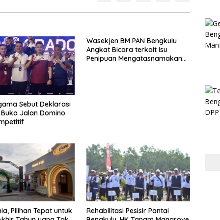
Wasekjen BM PAN Bengkulu
Angkat Bicara terkait Isu
Penipuan Mengatasnamakan
Gubernur
gama Sebut Deklarasi
 Buka Jalan Domino
mpetitif
a, Pilihan Tepat untuk
Rehabilitasi Pesisir Pantai
Akhir Tahun yang Tak
Bengkulu, HK Tanam Mangrove