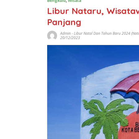
Bengkulu
,
Wisata
Libur Nataru, Wisata
Panjang
Admin
-
Libur Natal Dan Tahun Baru 2024 (Nat
20/12/2023