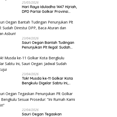
25/05/2026
Hari Raya Iduladha 1447 Hijriah,
DPD Partai Golkar Provinsi
Bengkulu Kurban 5 Sapi dan 1
Kambing
23/04/2026
Sauri Oegan Bantah Tudingan
Penunjukan Plt Ilegal: Sudah
Direstui DPP, Baca Aturan dan
Jangan Asbun!
23/04/2026
‎Tok! Musda ke-11 Golkar Kota
Bengkulu Digelar Sabtu Ini,
Sauri Oegan: Jadwal Sudah
Disetujui
22/04/2026
Sauri Oegan Tegaskan