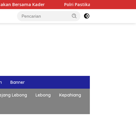
Polri Pastikan Proses Pemeriksaan Personel di Aceh Di
n
Banner
ejang Lebong
Lebong
Kepahiang