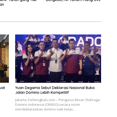
an
uat
Yuan Degama Sebut Deklarasi Nasional Buka
Jalan Domino Lebih Kompetitif
a
Jakarta, Forbengkulu.com – Pengurus Besar Olahraga
Domino Indonesia (ORADO) secara resmi
mendeklarasikan domino naik kelas…