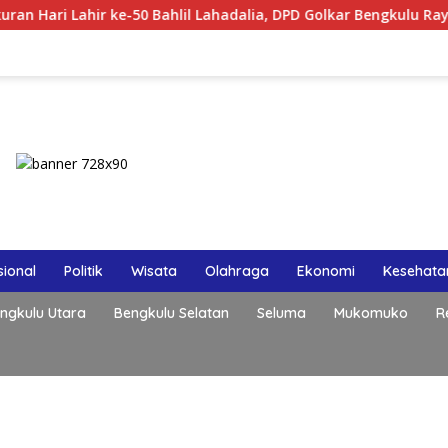
 Bahlil Lahadalia, DPD Golkar Bengkulu Rayakan Bersama Kader
ional
Politik
Wisata
Olahraga
Ekonomi
Kesehata
ngkulu Utara
Bengkulu Selatan
Seluma
Mukomuko
R