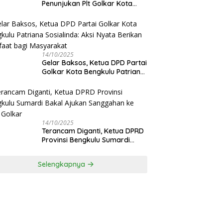
Penunjukan Plt Golkar Kota
Bengkulu Sesuai Prosedur: “Ini
Rumah Kami Sendiri”
14/10/2025
‎Gelar Baksos, Ketua DPD Partai
Golkar Kota Bengkulu Patriana
Sosialinda: Aksi Nyata Berikan
Manfaat bagi Masyarakat
14/10/2025
Terancam Diganti, Ketua DPRD
Provinsi Bengkulu Sumardi
Bakal Ajukan Sanggahan ke
DPP Golkar
Selengkapnya