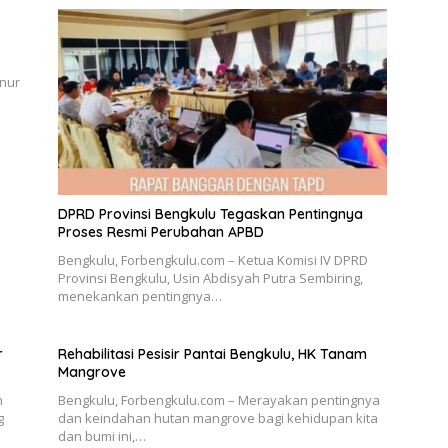
nur
DPRD Provinsi Bengkulu Tegaskan Pentingnya
Proses Resmi Perubahan APBD
Bengkulu, Forbengkulu.com – Ketua Komisi IV DPRD
Provinsi Bengkulu, Usin Abdisyah Putra Sembiring,
menekankan pentingnya…
r
Rehabilitasi Pesisir Pantai Bengkulu, HK Tanam
Mangrove
n
Bengkulu, Forbengkulu.com – Merayakan pentingnya
g
dan keindahan hutan mangrove bagi kehidupan kita
dan bumi ini,…