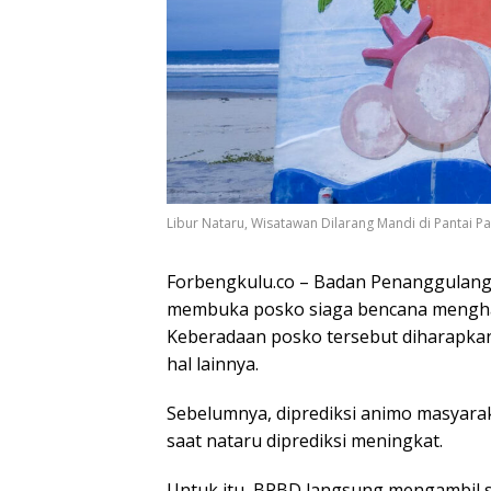
Libur Nataru, Wisatawan Dilarang Mandi di Pantai Pa
Forbengkulu.co – Badan Penanggulan
membuka posko siaga bencana mengha
Keberadaan posko tersebut diharapk
hal lainnya.
Sebelumnya, diprediksi animo masyara
saat nataru diprediksi meningkat.
Untuk itu, BPBD langsung mengambil s