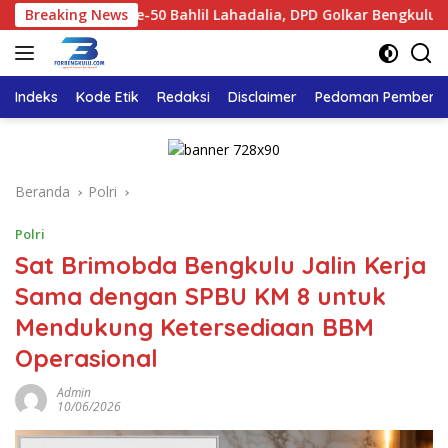
Langsung
HUT ke-50 Bahlil Lahadalia, DPD Golkar Bengkulu Bagikan Rib
Breaking News
ke
konten
Indeks
Kode Etik
Redaksi
Disclaimer
Pedoman Pemberita
Beranda
Polri
Polri
Sat Brimobda Bengkulu Jalin Kerja
Sama dengan SPBU KM 8 untuk
Mendukung Ketersediaan BBM
Operasional
Admin
10/06/2026