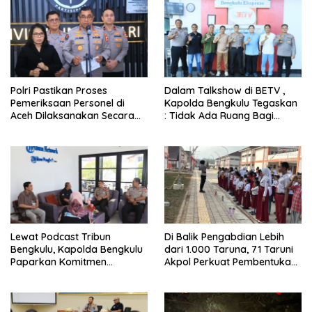
Polri Pastikan Proses
Dalam Talkshow di BETV ,
Pemeriksaan Personel di
Kapolda Bengkulu Tegaskan
Aceh Dilaksanakan Secara
: Tidak Ada Ruang Bagi
Profesional dan Transparan
Gengster
Lewat Podcast Tribun
Di Balik Pengabdian Lebih
Bengkulu, Kapolda Bengkulu
dari 1.000 Taruna, 71 Taruni
Paparkan Komitmen
Akpol Perkuat Pembentukan
Mewujudkan Polri yang
Karakter Siswa Sekolah
Profesional dan Humanis
Rakyat