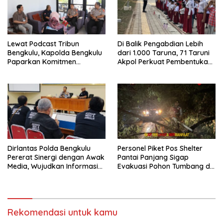
Lewat Podcast Tribun
Di Balik Pengabdian Lebih
Bengkulu, Kapolda Bengkulu
dari 1.000 Taruna, 71 Taruni
Paparkan Komitmen
Akpol Perkuat Pembentukan
Mewujudkan Polri yang
Karakter Siswa Sekolah
Profesional dan Humanis
Rakyat
Dirlantas Polda Bengkulu
Personel Piket Pos Shelter
Pererat Sinergi dengan Awak
Pantai Panjang Sigap
Media, Wujudkan Informasi
Evakuasi Pohon Tumbang di
yang Edukatif dan
Belakang Hotel Grage
Berkualitas
Rekomendasi untuk kamu