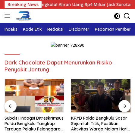
Langsung
s PUPR Kota Bengkulu! Aliran Uang Rp4 Miliar Jadi Sorotan
Breaking News
ke
konten
Indeks
Kode Etik
Redaksi
Disclaimer
Pedoman Pemberita
Dark Chocolate Dapat Menurunkan Risiko
Penyakit Jantung
Subdit I Indagsi Ditreskrimsus
KRYD Polda Bengkulu Sasar
Polda Bengkulu Tangkap
Sejumlah Titik, Pastikan
Terduga Pelaku Pelanggaran
Aktivitas Warga Malam Hari
Perlindungan Konsumen
Tetap Aman