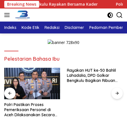
Langsung
DPD Golkar Bengkulu Rayakan Bersama Kader
Breaking News
Polri Pasti
ke
konten
Indeks
Kode Etik
Redaksi
Disclaimer
Pedoman Pemberita
Pelestarian Bahasa Ibu
Rayakan HUT ke-50 Bahlil
Lahadalia, DPD Golkar
Bengkulu Bagikan Ribuan
Nasi Kotak dan Bantuan ke
Puluhan Panti Asuhan
Polri Pastikan Proses
Pemeriksaan Personel di
Aceh Dilaksanakan Secara
Profesional dan Transparan