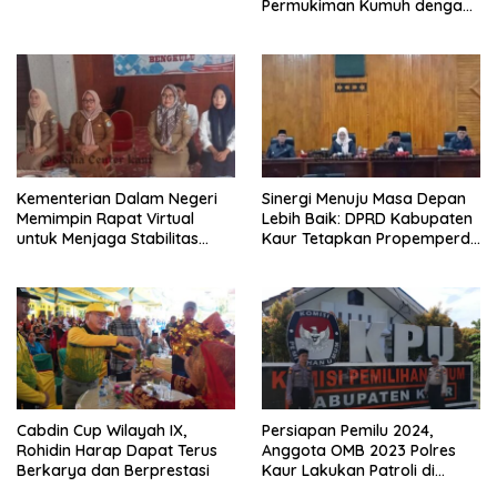
Permukiman Kumuh dengan
Program DAK TPPKT Tahun
2025
Kementerian Dalam Negeri
Sinergi Menuju Masa Depan
Memimpin Rapat Virtual
Lebih Baik: DPRD Kabupaten
untuk Menjaga Stabilitas
Kaur Tetapkan Propemperda
Ekonomi Lokal dan Atasi
2024
Inflasi
Cabdin Cup Wilayah IX,
Persiapan Pemilu 2024,
Rohidin Harap Dapat Terus
Anggota OMB 2023 Polres
Berkarya dan Berprestasi
Kaur Lakukan Patroli di
Kantor KPUD