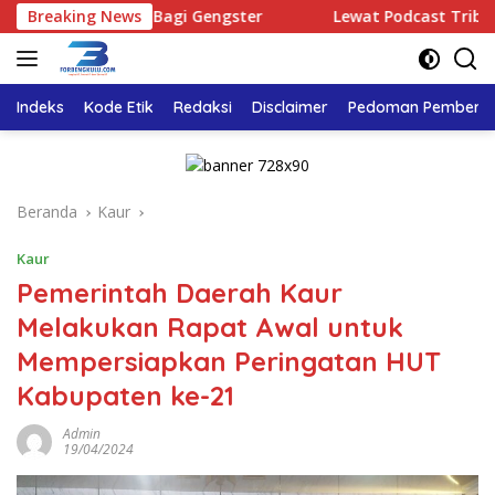
Langsung
a Ruang Bagi Gengster
Breaking News
Lewat Podcast Tribun Bengkulu
ke
konten
Indeks
Kode Etik
Redaksi
Disclaimer
Pedoman Pemberita
Beranda
Kaur
Kaur
Pemerintah Daerah Kaur
Melakukan Rapat Awal untuk
Mempersiapkan Peringatan HUT
Kabupaten ke-21
Admin
19/04/2024