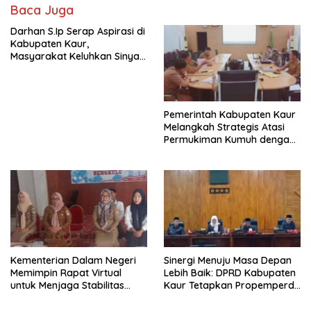
Baca Juga
Darhan S.Ip Serap Aspirasi di
Kabupaten Kaur,
Masyarakat Keluhkan Sinyal
Internet
Pemerintah Kabupaten Kaur
Melangkah Strategis Atasi
Permukiman Kumuh dengan
Program DAK TPPKT Tahun
2025
Kementerian Dalam Negeri
Sinergi Menuju Masa Depan
Memimpin Rapat Virtual
Lebih Baik: DPRD Kabupaten
untuk Menjaga Stabilitas
Kaur Tetapkan Propemperda
Ekonomi Lokal dan Atasi
2024
Inflasi