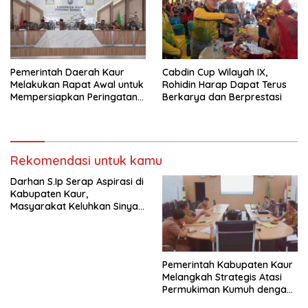
Pemerintah Daerah Kaur
Cabdin Cup Wilayah IX,
Melakukan Rapat Awal untuk
Rohidin Harap Dapat Terus
Mempersiapkan Peringatan
Berkarya dan Berprestasi
HUT Kabupaten ke-21
Rekomendasi untuk kamu
Darhan S.Ip Serap Aspirasi di
Kabupaten Kaur,
Masyarakat Keluhkan Sinyal
Internet
Pemerintah Kabupaten Kaur
Melangkah Strategis Atasi
Permukiman Kumuh dengan
Program DAK TPPKT Tahun