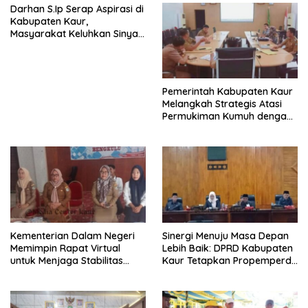
Darhan S.Ip Serap Aspirasi di
Kabupaten Kaur,
Masyarakat Keluhkan Sinyal
Internet
Pemerintah Kabupaten Kaur
Melangkah Strategis Atasi
Permukiman Kumuh dengan
Program DAK TPPKT Tahun
2025
Kementerian Dalam Negeri
Sinergi Menuju Masa Depan
Memimpin Rapat Virtual
Lebih Baik: DPRD Kabupaten
untuk Menjaga Stabilitas
Kaur Tetapkan Propemperda
Ekonomi Lokal dan Atasi
2024
Inflasi