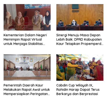
2025
Kementerian Dalam Negeri
Sinergi Menuju Masa Depan
Memimpin Rapat Virtual
Lebih Baik: DPRD Kabupaten
untuk Menjaga Stabilitas
Kaur Tetapkan Propemperda
Ekonomi Lokal dan Atasi
2024
Inflasi
Pemerintah Daerah Kaur
Cabdin Cup Wilayah IX,
Melakukan Rapat Awal untuk
Rohidin Harap Dapat Terus
Mempersiapkan Peringatan
Berkarya dan Berprestasi
HUT Kabupaten ke-21