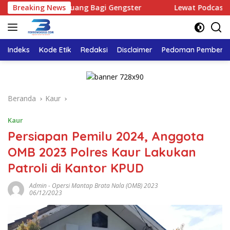
Langsung
ak Ada Ruang Bagi Gengster
Breaking News
Lewat Podcast Tribun Ben
ke
konten
Indeks
Kode Etik
Redaksi
Disclaimer
Pedoman Pemberita
Beranda
Kaur
Kaur
Persiapan Pemilu 2024, Anggota
OMB 2023 Polres Kaur Lakukan
Patroli di Kantor KPUD
Admin
-
Opersi Mantap Brata Nala (OMB) 2023
06/12/2023