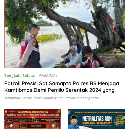
Bengkulu Selatan
05/02/2024
Patroli Presisi Sat Samapta Polres BS Menjaga
Kamtibmas Demi Pemilu Serentak 2024 yang
Kondusif
Menggelar Patroli Presisi Mobiling Dan Patroli Sambang SPBU