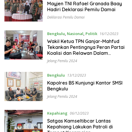
Mayjen TNI Rafael Granada Baay
Hadiri Deklarasi Pemilu Damai
Deklarasi Pemilu Damai
Bengkulu
,
Nasional
,
Politik
16/12/2023
Wakil Ketua TPN Ganjar-Mahfud
Tekankan Pentingnya Peran Partai
Koalisi dan Relawan Dalam
Penggunaan Media Sosial
Jelang Pemilu 2024
Bengkulu
13/12/2023
Kapolres BS Kunjungi Kantor SMSI
Bengkulu
Jelang Pemilu 2024
Kepahiang
06/12/2023
Satgas Kamseltibcar Lantas
Kepahiang Lakukan Patroli di