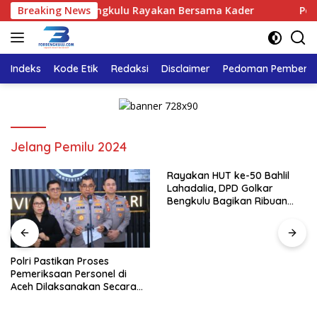
Langsung
DPD Golkar Bengkulu Rayakan Bersama Kader
Breaking News
Polri Pasti
ke
konten
Indeks
Kode Etik
Redaksi
Disclaimer
Pedoman Pemberita
Jelang Pemilu 2024
Rayakan HUT ke-50 Bahlil
Lahadalia, DPD Golkar
Bengkulu Bagikan Ribuan
Nasi Kotak dan Bantuan ke
Puluhan Panti Asuhan
Polri Pastikan Proses
Pemeriksaan Personel di
Aceh Dilaksanakan Secara
Profesional dan Transparan